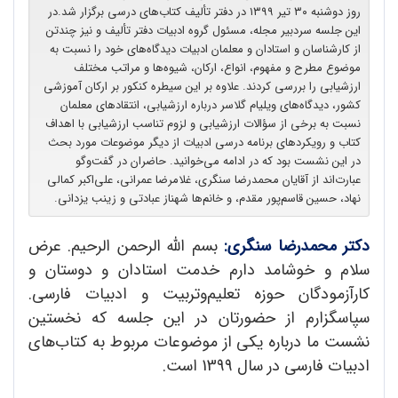
روز دوشنبه ۳۰ تیر ۱۳۹۹ در دفتر تألیف کتاب‌های درسی برگزار شد.در
این جلسه سردبیر مجله، مسئول گروه ادبیات دفتر تألیف و نیز چند‌تن
از کارشناسان و استادان و معلمان ادبیات دیدگاه‌های خود را نسبت به
موضوع مطرح و مفهوم، انواع، ارکان، شیوه‌ها و مراتب مختلف
ارزشیابی را بررسی کردند. علاوه بر این سیطره کنکور بر ارکان آموزشی
کشور، دیدگاه‌های ویلیام گلاسر درباره ارزشیابی، انتقاد‌های معلمان
نسبت به برخی از سؤالات ارزشیابی و لزوم تناسب ارزشیابی با اهداف
کتاب و رویکردهای برنامه درسی ادبیات از دیگر موضوعات مورد‌ بحث
در این نشست بود که در ادامه می‌خوانید. حاضران در گفت‌وگو
عبارت‌اند از آقایان محمد‌رضا سنگری، غلامرضا عمرانی، علی‌اکبر کمالی
نهاد، حسین قاسم‌پور مقدم، و خانم‌ها شهناز عبادتی و زینب یزدانی.
دکتر محمدرضا سنگری:
بسم ‌الله ‌الرحمن الرحیم. عرض
سلام و خوشامد‌ دارم خدمت استادان و دوستان و
کارآزمودگان حوزه تعلیم‌و‌تربیت و ادبیات فارسی.
سپاسگزارم از حضورتان در این جلسه که نخستین
نشست ما درباره یکی از موضوعات مربوط به کتاب‌های
ادبیات فارسی در سال 1399 است.