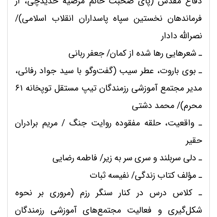
دفاع مقدس (پای صحبت خانم مرضیه حدیدچی، از
فرماندهان نخستین سپاه پاسداران انقلاب اسلامی)/
نصرالله دادار
ـ
شعرهایی رها شده از کمان/ جعفر ربانی
ـ
بوی باروت، عطر سیب (گفت‌وگو با سید جواد رفائی،
مدیر مجتمع آموزشی رزمندگان تیپ مستقل توپخانه ۶۱
محرم)/ محمد دشتی
ـ
واقعیت، حلقه مفقوده روایت جنگ / مریم برادران
حقیر
ـ
دلی سربلند و سری سر به زیر/ فاطمه رضایی
ـ
مؤلف کتاب زندگی/ نفیسه ثبات
ـ
کلاس درس در کنار سنگر رزم (مروری بر نحوه
شکل‌گیری و فعالیت مجتمع‌های آموزشی رزمندگان