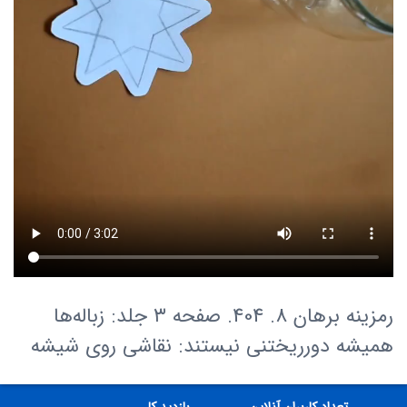
رمزینه برهان 8. 404. صفحه ۳ جلد: زباله‌ها
همیشه دورریختنی نیستند: نقاشی روی شیشه
تعداد کاربران آنلاین
بازدید کل