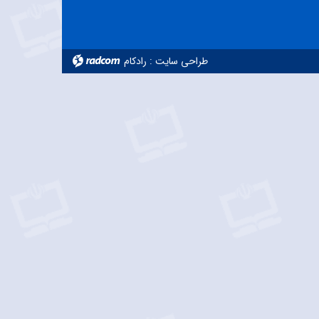
طراحی سایت
:
رادکام
radcom