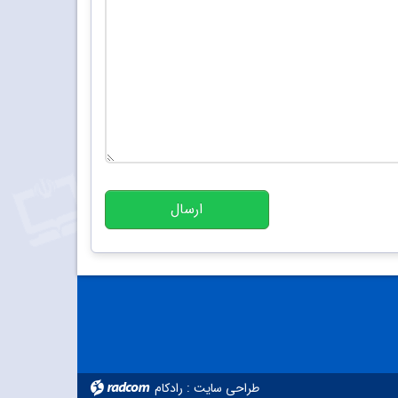
تعداد کاراکتر باقیمانده
:
10000
ارسال
طراحی سایت
:
رادکام
radcom