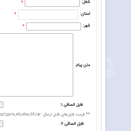
شغل:
*
استان:
*
شهر:
*
متن پیام:
فایل الصاقی ۱:
** فرمت فایل‌های قابل ارسال: txt,pdf,doc,gif,jpg,jpeg,docx,mp3,mp4,flv,zip,ppt,pptx,xls,xlsx,tif,rar ** حجم فایل الصاقی باید کمتر از 15M باشد.
فایل الصاقی ۲: