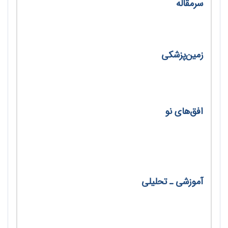
سرمقاله
خسارت پنهان/ مریم عابدینی
زمین‌پزشکی
منیزیم و سلامت/ سیما مداح
افق‌های نو
منشأ استروماتولیت‌های استرالیایی/ ترجمه اشرف
قراخانلو
آموزشی ‌ـ تحلیلی
بررسی و تحلیل سؤال‌های امتحان نهایی درس
زمین‌شناسی/ علی‌اکبر احمدی و رضیه سمیعی