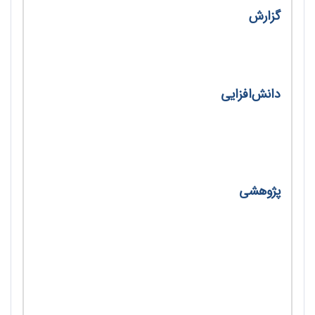
گزارش
بیابانی که سبز شد/ شهره صدری خانلو
دانش‌افزایی
شیمی و ترکیب کانی‌های رسی/ کیانا کیارستمی،
آرمین تبریزی اول و محمدحسین کدخدائی
پژوهشی
مطالعه تطبیقی آموزش تغییرات اقلیمی در برنامه
درسی دوره متوسطه کشور ایران و چند کشور
منتخب/ هانیه عالی نژاد
گزارش