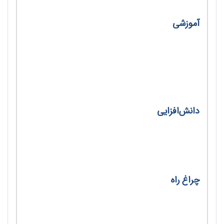
آموزشی
پنج دلیل اهمیت تالاب‌ها/ شهره صدری خانلو
اقتصاد کمیابی آب در بخشی از منطقه خاورمیانه و
شمال آفریقا/ محمد حسن لی
دانش‌افزایی
مرور کلی رخداد انقراض زیستی در پایان
اردوویسین/ بابک مستوفی‌زاده
چراغ راه
خلاقیت کلاس زمین‌شناسی/ مریم نایب لی