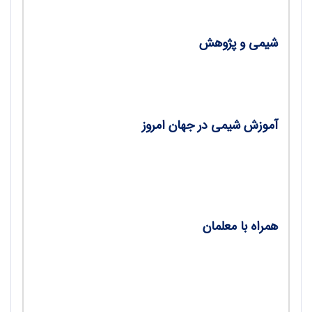
شیمی و پژوهش
•
نقش هوش مصنوعی در شیمی/ زهرا سلیمی‌زاده
آموزش شیمی در جهان امروز
•
جایگزینی استادان شیمی با هوش مصنوعی/
دکتر سیدمجتبی کشاورز، زهرا غروبی
همراه با معلمان
•
نوآوری‌های آموزشی، کلید پویایی آموزش،
گفت‌وگو با دکتر ناهید احمدی، سرگروه شیمی
استان زنجان/ پری حاجی‌خانی