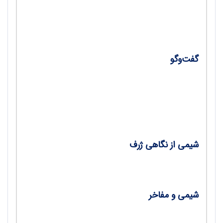
•
تحلیل و بررسی امتحان نهایی درس شیمی 3 پایه
دوازدهم/ شهلا مهدوی
گفت‌وگو
•
مشارکت فعال دانش‌آموزان رمز یادگیری
اثربخش، گفت‌وگو با فرهنگ حامدی، سرگروه
شیمی استان خوزستان/ دکتر عابد بدریان
شیمی از نگاهی ژرف
•
اخترشیمی و مطالعه الفبای هستی/ پریوا صفری
شیمی و مفاخر
•
پایمرد پژوهش/ دکتر عابد بدریان