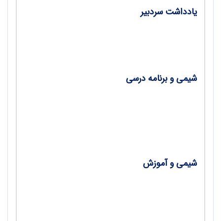
یادداشت سردبیر
• ضرورت توجه به سواد دیجیتال در مدرسه‌ها/
دکتر عابد بدریان
شیمی و برنامه درسی
•
دوران پساکرونا و عبور از چالش‌های پیش رو در
آموزش شیمی/ دکتر رسول عبداله‌میرزائی، فاطمه
شهبازلو
شیمی و آموزش
•
دستاوردهای آموزش و یادگیری شیمی در
همه‌گیری کرونا/ فاطمه غلامیان دلوئی، دکتر مریم
صباغان