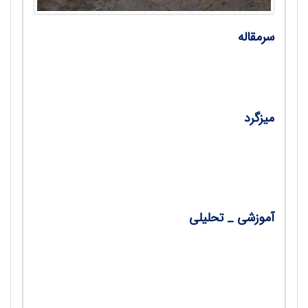
سرمقاله
• زبان، زمان، زمینه / دکتر محمدرضا سنگری
میزگرد
•
شوق‌انگیزی و نافع‌بودن کتاب‌های درسی /
جواهر مؤذنی
آموزشی _ تحلیلی
•
نکات برجسته در داستان سیاوش / وحید
محمودی چابک
•
نماز و نیاز / حسین زره‌کارگر، علی پوراَمَن