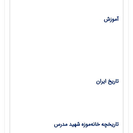
آموزش
•
آسیب‌شناسی طراحی آزمون‌های پیشرفت
تحصیلی درس تاریخ/ دکتر عباس پرتوی مقدم
•
تلاش در جهت ارتقای یادگیری درس تاریخ/
مرضیه نوریان جویمند
تاریخ ایران
•
اقدامات عمرانی در دوره آل بویه/ احمد
مهدی‌زاده
تاریخچه خانه‌موزه شهید مدرس