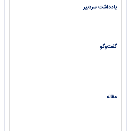
یادداشت سردبیر
• شهید مدرس، اسوه نمایندگان مجلس/ دکتر
سعید طاووسی مسرور
گفت‌وگو
•
تعامل دبیرخانه تاریخ با دبیران سراسر کشور؛ پای
صحبت دکتر محمد لطفی، دبیر دبیرخانه تاریخ در
استان البرز/ محمدحسین معتمد راد
مقاله
•
گنجینه خواف/ سعیده اژدری
•
بررسی دو اثر طالبوف و مراغه‌ای/ رقیه‌السادات
وزیری، فاطمه آقاعسکری