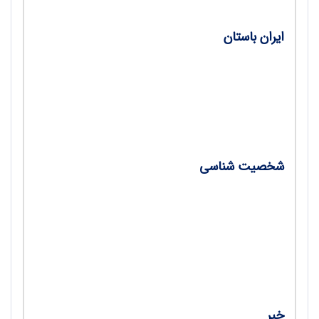
ایران باستان
•
قلعه نویذر، دژ باستانی به یادگارمانده در گرمارود
الموت/ محمدحسین معتمد راد
•
حجاب در ایران باستان/ مریم اکبری
شخصیت شناسی
•
معلم پژوهشگر: حسین محبوبی اردکانی/ هوشنگ
خسروبیگی
•
استاد علی ابوالحسنی؛ مورخی از جنس دین و
تعهد/ میرشمس‌الدین فلاح هاشمی
خبر