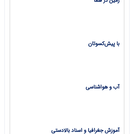
زمین در فضا
•
هندسه سیاره‌ای و تأثیر آن بر وقوع زمین‌لرزه‌ها/
علی قره‌چه‌داغی
با پیش‌کسوتان
•
گفت‌وگو با دکتر محمدحسین رامشت/ مرضیه
سعیدی
آب و هواشناسی
•
تغییرات بارش تجمعی در ناحیه خزری، در دوره
1966 تا 2016/ لیلا حسینجانی
آموزش جغرافیا و اسناد بالادستی