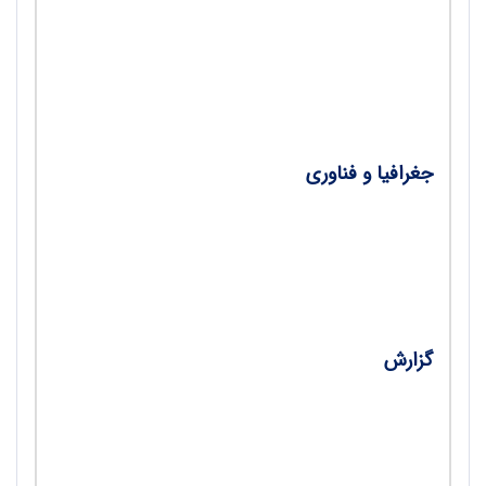
•
آموزش جغرافیا و ساحت‌های شش‌گانه سند
تحول؛ نمونه: درس 5، آب‌وهوای ایران، کتاب
جغرافیای ایران، پایه دهم/ مرضیه سعیدی
جغرافیا و فناوری
•
معرفی نرم‌افزارهای نقشه‌برداری؛ برنامه های
نقشه برداری سه بعدی و سامانه موقعیت‌یاب
جهانی/ مصطفی سهرابلو
گزارش
•
وبینار ملی آموزش حرفه‌ای دبیران جغرافیا؛ و
نقش فصلنامه رشد آموزش جغرافیا 20/12/1401/
دکتر عطیه‌السادات صابری