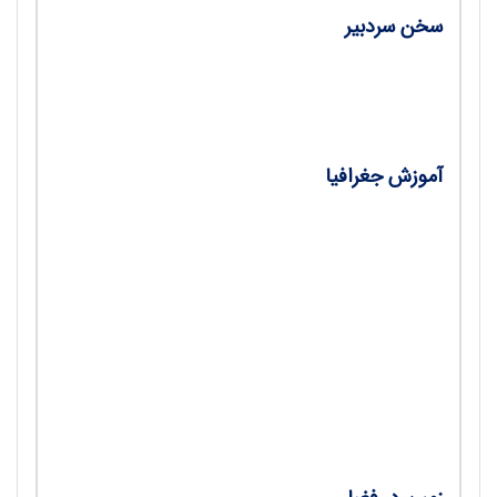
سخن سردبیر
•
نقش مهم پیش کسوتان در آموزش جغرافیا/ دکتر
سیاوش شایان
آموزش جغرافیا
•
تفاوت یادگیری جغرافیا در آموزش‌های حضوری و
غیرحضوری؛ مطالعه موردی: دانش‌آموزان دختر
متوسطه دوم شهرستان بیرجند/ طاهره غلامی
•
آموزش جغرافیا در مناطق مرزی؛ تأملاتی بر
ضرورت‌های جغرافیایی آموزش در مناطق مرزی با
تأکید بر توسعه حرفه‌ای معلمان/ روژین حیدری،
دکتر عادل سلیمانی