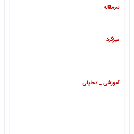
سرمقاله
• مدرسه امروز، مدرسه عاشورا/ محمدرضا سنگری
میزگرد
•
معلم ادبیات، بایدها و نبایدها/ عبدالستار
منصوری
آموزشی _ تحلیلی
•
داستان کوتاه، عناصر و تعاریف آن/ جاوید
اصغرپور غفاری
•
دنیاداری مطلوب در اندیشه پروین اعتصامی/
داود نیک‌پور
•
درباره لغت صور/ دکتر علی‌اصغر فیروزنیا