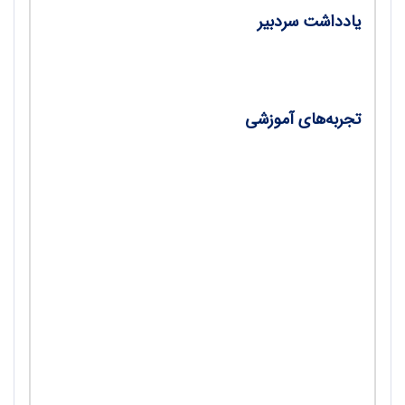
یادداشت سردبیر
- برنامه درسی کنجکاومحور/ احمد احمدی
تجربه‌های آموزشی
- خاستگاه نیروی گرانش/ سیدمحمد کلانتریان
- بسازید، آزمایش کنید، لذت ببرید!؛ ساخت مولد
برق/ روح‌الله خلیلی بروجنی
- فیزیک کوانتومی؛ درک کردن یا نکردن؟ مسئله
این است!/ علیرضا کاظمی
- خطای پیکان معکوس؛ نمایش‌های ساده
شکست‌نور برخی نکات عمیق‌تر فیزیک را پنهان
می‌کنند/ اندرو موریسون، ترجمه احمد توحیدی