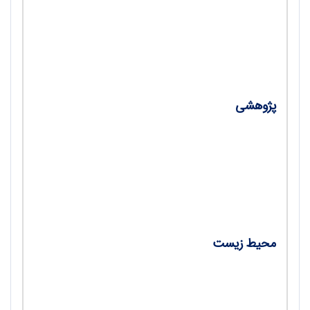
- فیزیک در کنکور؛ نقدی معلمانه بر سؤال‌های
فیزیک رشته ریاضی‌فیزیک، آزمون سراسری تیرماه
1401/ محمدرضا شریف‌زاده اکباتانی
پژوهشی
- یادگیری پژوهش‌محور؛ مروری بر اثربخشی الگوی
ترکیبی یادگیری مبتنی بر کندوکاو (IBL) و چرخه
یادگیری 7E بر درک دانش‌آموز از نور/ فرهاد
کریمی، منصور وصالی
محیط زیست
- آموزش تغییرات اقلیمی، مروری بر مبانی علمی،
(راهنما برای معلمان) بخش اول/ اریک گیلیاردی،
ترجمه هانیه عالی‌نژاد