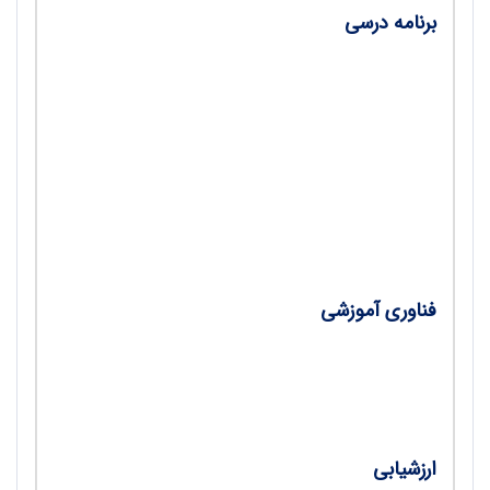
برنامه درسی
- روش وارونه در یادگیری پروژه‌محور، یک ترکیب
رویایی در آموزش/ بنت‌الهدی بکایی
- در مدرسه چه بیاموزیم؟؛ گزیده‌ای از کتاب: آنچه
که در مدارس باید آموزش داده شود (ویژه برنامه
درسی ملی کشور انگلستان)/ گرت استوردی، ترجمه
نساء احمدزاده
فناوری آموزشی
- ابزارهای تولید و مدیریت محتوای آموزشی درس
فیزیک/ فاطمه امیدفر، مریم اسدی
ارزشیابی