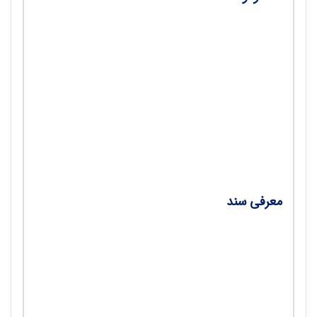
•
فناوری در خدمت تربیت‌بدنی و ورزش؛ گفت‌وگو
با دکتر محمد شریعت‌زاده معاون فناوری پژوهشگاه
علوم ورزشی وزارت علوم، تحقیقات و فناوری/
افسانه محمدی
•
سبک جدید دراز و نشست؛ آزمون درازونشست
اصلاح‌شده در مقابل آزمون درازونشست سنتی برای
دانش‌آموزان/ مریم خورشید سخنگوی
معرفی سند
• استانداردهای آموزشی فضا، تجهیزات و
فناوری‌های آموزشی تربیت‌بدنی مدارس/ افسانه
محمدی