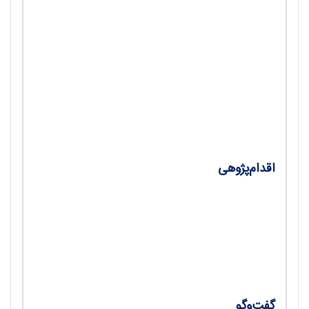
معاون تربیت‌بدنی و سلامت اداره کل
آموزش‌و‌پرورش استان اصفهان/ افسانه محمدی
•
زنگ نشاط؛ آموزش تلفیقی درس‌ها با بازی‌های
حرکتی/ مریم جوادی‌فر
•
آزمون 540 متر یا شاتل ران؟ کدام‌یک؟/ حسن
مهرعلیان
اقدام‌پژوهی
•
امتحان ورزش؛ چگونه توانستیم دانش‌آموزان
بی‌رغبت را به مشارکت در ارزشیابی پایانی درس
تربیت‌بدنی ترغیب کنیم/ باران ورهرام، مینا
خدایی، شیما رنجبر
گفت‌وگو