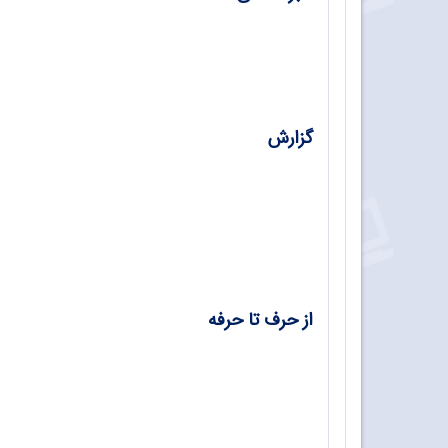
نشست‌ تخصصی فصلنامه رشد آموزش فنی‌وحرفه
گزارش
اولین دوره مسابقه‌های رباتیک هنرجویی در است
نوزدهمین دوره مسابقه‌های ملی مهارت رشته 
از حرف تا حرفه
معرفی رشته پویانمایی/ ماه‌ملک‌سادات طباطب