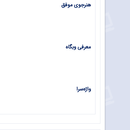
هنرجوی موفق
مارال کُر، هنرجوی رشته طلا و جواهر/ بتول 
معرفی وبگاه
معرفی سامانه رایا کتاب/ رخساره بشارتی مقدم
واژه‌سرا
اصطلاحات فنی‌وحرفه‌ای/ زهرا بابایی