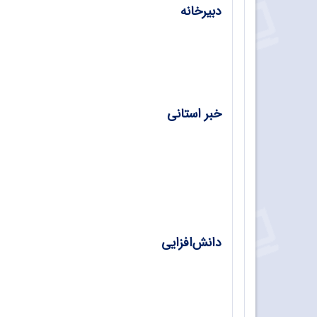
دبیرخانه
دبیرخانه راهبری کشوری حسابداری/ زهرا نیک
خبر استانی
استان خراسان رضوی؛ هدفمندسازی مهارت‌آموز
استان هرمزگان؛ نمایشگاه دستاوردها و محصو
دانش‌افزایی
هشت گام برنامه‌ریزی درسی منطقه‌ای رشته‌ها