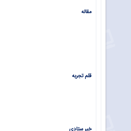
مقاله
کنفرانس بین‌المللی آموزش فنی‌وحرفه‌ای 2022/ مترجم: مهناز نجیب‌زاده وامق‌آبادی
فعالیت‌های یاددهی ـ یادگیری در دنیای آموزش
چالش‌های نظام آموزش ترکیبی/ معصومه دانی
قلم تجربه
پاپیه ماشه/ زهرا دیلمی
یک تصمیم، یک تجربه/ مهناز کریمی
خبر ستادی