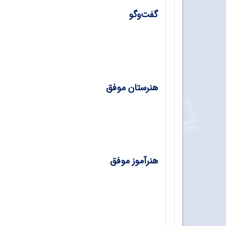
گفت‌وگو
هرم سعادت، گفت‌وگو با دکتر سعید سعادت صا
هنرستان موفق
هنرستان فنی ماندگار شهید بهشتی دورود/ سی
هنرآموز موفق
اندیشه‌ای به وسعت رویش/ بتول حجتی