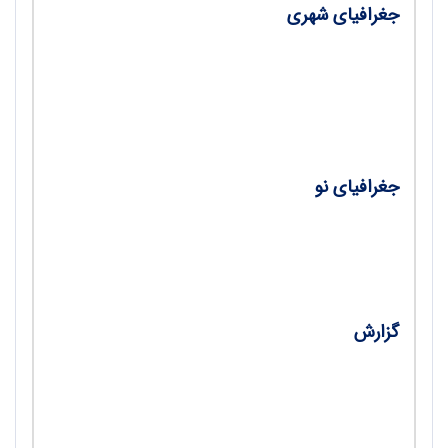
جغرافیای شهری
مکان‌یابی مدارس با تأکید بر پدافند غیرعامل؛
مطالعه موردی: شهر ماهنشان/ محمد جعفری،
فهیمه کاکایی
جغرافیای نو
ژئوفنسینگ حصار جغرافیایی/ دکتر شاه‌بختی
رستمی
گزارش
نشست تخصصی «خلیج‌فارس هویت ملی و
جغرافیایی» در نوشهر/ مژگان شیخی نسب