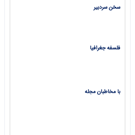
سخن سردبیر
رشد آموزش جغرافیا و آموزش حرفه‌ای دبیران/
دکتر سیاوش شایان
فلسفه جغرافیا
نظریه‌های جغرافیایی آموزش و یادگیری/ محمود
شورچه
با مخاطبان مجله
دیدگاه‌های همکاران؛ درباره محتوای کتاب‌های
درسی جغرافیا و مجله رشد آموزش جغرافیا/ دکتر
مهدی چوبینه