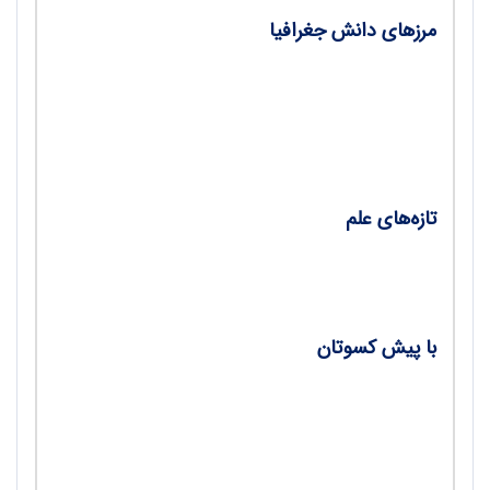
مرزهای دانش جغرافیا
مرز شاخه‌های جغرافیا؛ دیدگاه‌هایی درباره
گفت‌وگوهای جغرافیای انسانی و طبیعی/مترجمان:
حمید شایان، زهرا سلیمانی
تازه‌های علم
کرونای جوّی/ خدیجه نصیری
با پیش کسوتان
گفت‌وگو با دکتر داریوش مهرشاهی/ مرضیه
سعیدی