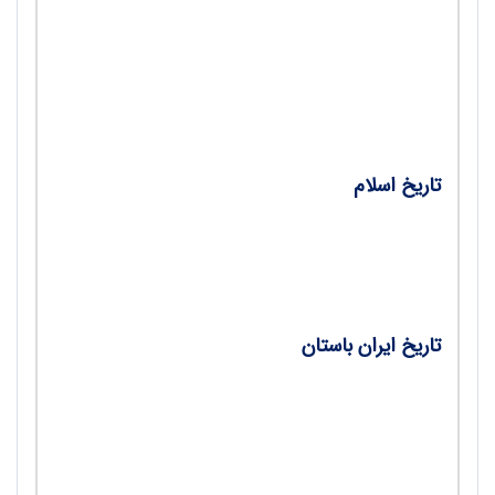
نشریه خواندنی‌ها/ سعیده اژدری
سفرنامه‌نویسی در متن تمدن اسلامی/ رهام
انصاری
تاریخ اسلام
معرفی و شناخت حاکمان مکه، از آغاز تا دوره
خلفای اربعه (چهارگانه)/ محمدحسین معتمد راد
تاریخ ایران باستان
عقاید و سبک زندگی مردم در دوره هخامنشیان/
معصومه احمدی براورسان