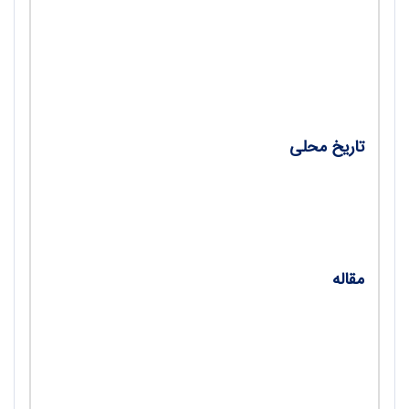
درس و عبرت‌آموزی از هشت سال دفاع مقدس؛
پای صحبت دکتر سنگری، سردبیر رشد زبان و ادب
فارسی/ دکتر سعید طاووسی مسرور
تاریخ محلی
تاریخ بخارا نرشخی، بازتاب تاریخ اجتماعی در
تاریخ‌نامه‌های محلی ایرانی/ قاسم قریب
مقاله
شهر تهران در گذر از قاجار به پهلوی، با استناد به
روزنامه خاطرات عین‌السلطنه/ منصوره کریمی قهی
درباره تألیف کتاب‌های درسی تاریخ/ دکتر سهیلا
نعیمی