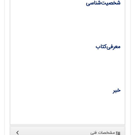
شخصیت‌شناسی
از تبار منشیان خردمند، تأملی در زندگی علمی
استاد جهانگیر قائم‌مقامی/ محمد نیازی
معرفی‌کتاب
سلام بر ابراهیم (زندگی‌نامه و خاطرات شهید
ابراهیم هادی)/ حبیب یوسف‌زاده
خبر
اخبار و رویدادها/ محمدحسین معتمد راد
مشخصات فنی