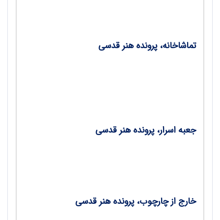
معماری مدرسه‌های ایرانی/ دکتر پرستو آریانژاد
تماشاخانه، پرونده هنر قدسی
هنر قدسی، راه نجات بشر؛ مصاحبه با کوروش
زارعی، بازیگر موفق کشور و مدیر مرکز هنرهای
نمایشی حوزه هنری/ دکتر اصغر خلیلی
جعبه اسرار، پرونده هنر قدسی
معنویت در عکاسی؛ بررسی عکاسی در فضای
معماری برای درک مفهوم هنر مقدس/ داود نوروزی
خارج از چارچوب، پرونده هنر قدسی
در جست‌وجوی هنر قدسی؛ هنر قدسی چیست؟