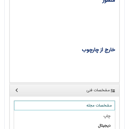
منشور
سندملی در حوزه هنر؛ رویکردی به حوزه هنر و
اهمیت آن در سند تحول بنیادین آموزش‌وپرورش/
سعیده معصومی
خارج از چارچوب
سینمای مستند و روزهای خدا؛ تجربه ساخت فیلم
مستند با موضوع روزهای خدا/ حمید قاسم‌زادگان
مشخصات فنی
مشخصات مجله
چاپ
دیجیتال