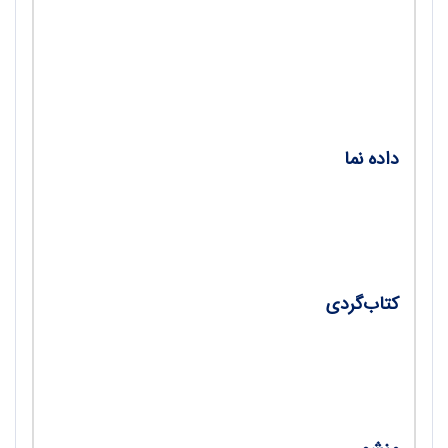
عروسک مبارک!؛ عروسک مبارک، نقش آن در
خیمه‌شب‌بازی و معلمی که نمایش عروسکی برگزار
می‌کند/ محمدحسن ابویی
داده نما
هنر راه یافته به جام جهانی؛ بررسی نقش هنرهای
گوناگون در بازی‌های جام‌جهانی/ رها اکبرزاده‌نیاکی
کتاب‌گردی
طلایه‌داران هنر خوش‌نویسی؛ موزه‌ای در قاب
زیبای کتاب!/ کاوه تیموری