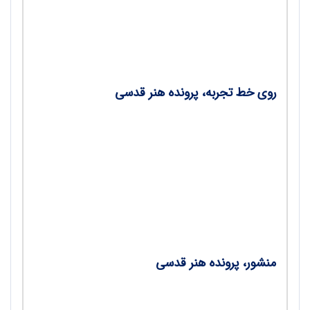
چه ارتباطی با فلسفه اسلامی دارد و ما را به کجا
می‌رساند؟/ محمود‌رضا حقیقت
روی خط تجربه، پرونده هنر قدسی
در جست‌وجوی راه‌های تازه؛ گفت‌وگو با حمید
قربان‌پور،طراح گرافیک و تصویرگر، درباره هنر
قدسی/ کمیل ریحانی
حال خوب، هنر خوب/ اکبر نظری
مادر من فرشته است/ مریم علی‌زاده
منشور، پرونده هنر قدسی
معراج‌نامه ایلخانی؛ نخستین نمونه هنر دینی در
نگارگری ایرانی/ محمد محمدی