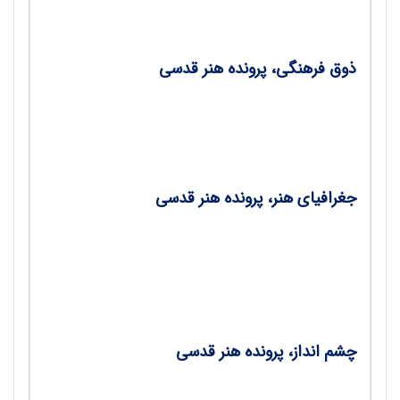
ذوق فرهنگی، پرونده هنر قدسی
پوشاک مدارس؛ بررسی و تحلیل لباس و پوشاک
ایران‌زمین درسده14/ فاطمه خُمامی عین شیخ
جغرافیای هنر، پرونده هنر قدسی
فزون‌تر از عدد قفل‌ها کلید اینجاست؛ نگاهی به
محوطه فرهنگی آستان قدس رضوی به عنوان
نمونه‌ای از جغرافیای هنر مقدس/ نازیلا ناظمـی
چشم انداز، پرونده هنر قدسی
اهمیت عدد چهار؛ چرایی حضور معانی و مفاهیم