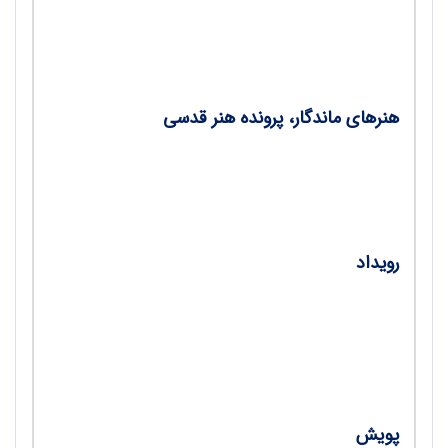
عدد «چهار» در نقش و طرح‌های فرش تبریز / لیلا
دارائی
هنرهای ماندگار، پرونده هنر قدسی
سـوخت؛ ابزارهای لازم برای سوخت‌نگاری و
چگونگی کارکرد آن‌ها/ عفت متولی
رویداد
فرش؛ شناسنامه اقوام، یادداشتی درباره المپیاد
فرش که هر ساله در شهرهای گوناگون ایران برگزار
می‌شود/ ریحانه نعمت‌الهی
پویش