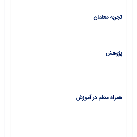
مجازی و رمزیـنه سریع ‌پاسخ/ سحر قراخانلو
تجربه معلمان
•
آموزش فعال مباحث نجوم/ مریم نایب‌لی،
محمدعلی بهرامی
پژوهش
•
شناسایی و هدایت دانش‌آموزان مستعد علوم
زمین/ داریوش محمودی، مهدیه رضاویسی،
فرشته حسین‌پوریان
همراه معلم در آموزش
•
آزمون چندگزینه‌ای چهاردهمین المپیاد بین‌المللی
علوم زمین/ بابک مستوفی‌زاده
•
طرح درس روزانه/ معصومه مجملی