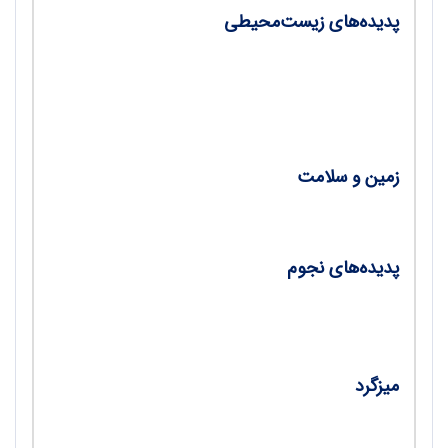
پدیده‌‌های زیست‌محیطی
•
رودها و سرنوشت آن‌ها در محیط شهری/ حوریه
صباغیان
•
قاره هفتم، قاره پلاستیکی/ شهره صدری خانلو
زمین و سلامت
•
نقش حیاتی آهن در سلامت/ سیما مداح
پدیده‌های نجوم
•
خورشید ما؛ حقیقی یا مجازی/ غلامحسین
رستگارنسب
میزگرد
•
نشست هم‌اندیشی با موضوع چالش‌های آموزش