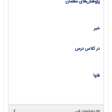
پژوهش‌های معلمان
نقش تنش و واکنش‌های دفاعی در تولید
متابولیت‌های ثانویه/ علیرضا نظری
خبر
اخبار علمی/ فریده نعمت‌اللهی
در کلاس درس
کدام یاخته‌ها به انسولین پاسخ می‌‌دهند؟/ دکتر
ناصر جعفر قلی‌زاده
فاوا
تدریس مؤثر زیست‌شناسی با پروژه‌های
چند‌رسانه‌ای/ مصطفی سهرابلو
مشخصات فنی