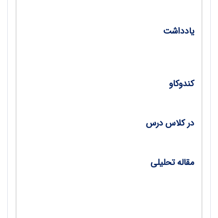
زنان مسلمان پزشک/ محمد‌علی ابوعلی
یادداشت
درباره پرسش‌های درس زیست‌شناسی آزمون
سراسری 1400/ واحد لطفی
کندوکاو
رادیکال‌های آزاد اکسیژن/ احسان قربانی
در کلاس درس
واکسن چیست و چه می‌کند؟/ محمد‌کرام‌الدینی
مقاله تحلیلی
پاسخ‌های تحلیلی به پرسش‌های المپیاد
زیست‌شناسی / گروهی از دانش‌آموزان مدال‌آور
المپیاد ریاضی