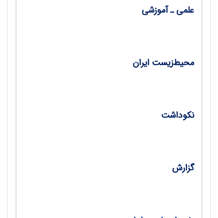
علمی ـ آموزشی
زیست‌شناسی محور فناوری‌های هزاره سوم و نقش
دبیران زیست‌شناسی/ دکتر سامان حسین‌خانی
محیط‌زیست ایران
گرده‌افشان‌های تیره آفتابگردان در البرز مرکزی/
راحله درزی، مریم غلامی
نکوداشت
شما هم حداقل یکی از آثار او را خوانده‌اید/
اسفندیار معتمدی
گزارش
نخستین اجلاس دو سالانه معلمان زیست‌شناسی
کشور/ مصطفی پویان