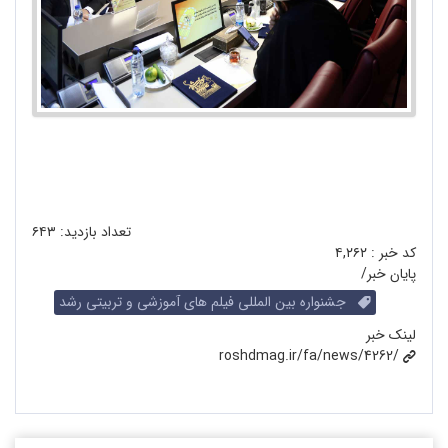
تعداد بازدید:
۶۴۳
کد خبر :
۴,۲۶۲
پایان خبر/
جشنواره بین المللی فیلم های آموزشی و تربیتی رشد
لینک خبر
roshdmag.ir/fa/news/4262/