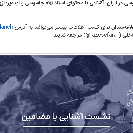
سی در ایران
،
آشنایی با محتوای اسناد لانه جاسوسی
و
ایده‌پرداز
اقه‌مندان برای کسب اطلاعات بیشتر می‌توانند به آدرس
/laneh
razesefarat
@
) مراجعه نمایند.