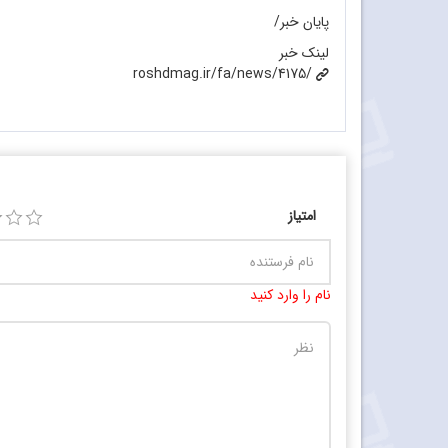
پایان خبر/
لینک خبر
roshdmag.ir/fa/news/4175/
امتیاز
نام را وارد کنید