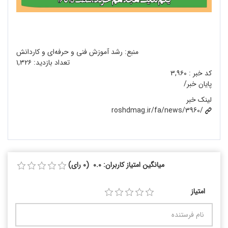
منبع: رشد آموزش فنی و حرفه‌ای و کاردانش
تعداد بازدید:
۱,۳۲۶
کد خبر :
۳,۹۶۰
پایان خبر/
لینک خبر
roshdmag.ir/fa/news/3960/
میانگین امتیاز کاربران: 0.0 (0 رای)
امتیاز