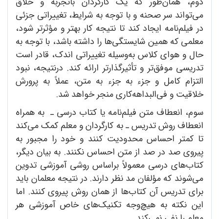
دوم، همان‌طور که یک کارگردان باتجربه و خلاق
می‌تواند سر صحنه و با توجه به شرایط، تغییراتی جزئی
در فیلم‌نامه ایجاد کند تا نتیجه کار بهتر و مؤثرتر شود،
معلمی که همین شایستگی‌ها را داشته باشد، با توجه به
حال و هوای کلاس به‌وسیله تغییراتی اندک، قادر است
تدریسی موفق‌تر و تأثیرگذارتر ارائه کند. درنتیجه، نبود
التزام کامل و جزء به جزء به متن، عملاً به پرورش
خلاقیت و فی‌البداهه‌کاری منجر خواهد شد.
سوم، انعطاف متن فیلم‌نامه یا کتاب درسی ـ به همراه
انعطاف روش تدریس ـ به کارگردان و معلم کمک می‌کند
تا کمتر احساس محدودیت کنند و خود را مجبور به
پیروی صد در صد از متن احساس نکنند. به بیان دیگر،
کتاب‌های درسی معمولاً براساس روشی آموزشی تدوین
می‌شوند که مؤلفان مد نظر دارند. در نتیجه معلمان باید
برای تدریس آن کتاب‌ها از همان روش پیروی کنند. اما
این نکته به هیچ‌وجه تکنیک‌های خاص آموزشی هر
معلم را نفی نمی‌کند.