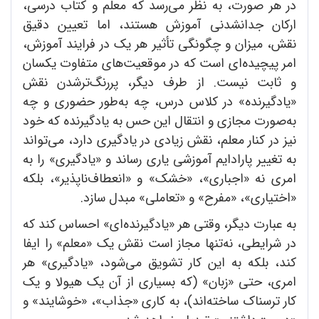
در هر صورت، به نظر می‌رسد که معلم و کتاب درسی،
ارکان جدانشدنی آموزش هستند، اما تعیین دقیق
نقش، میزان و چگونگی تأثیر هر یک در فرایند آموزش،
امر پیچیده‌ای است که در موقعیت‌های متفاوت یکسان
و ثابت نیست. از طرف دیگر، پررنگ‌ترشدن نقش
«یادگیرنده» در کلاس درس، چه به‌طور حضوری و چه
به‌صورت مجازی و انتقال این حس به یادگیرنده که خود
نیز در کنار معلم، نقش زیادی در یادگیری دارد، می‌تواند
به تغییر پارادایم آموزشی یاری رساند و «یادگیری» را به
امری نه «اجباری»، «خشک» و «انعطاف‌ناپذیر»، بلکه
«اختیاری»، «مفرح» و «تعاملی» مبدل سازد.
به عبارت دیگر، وقتی هر «یادگیرنده‌ای» احساس کند که
در شرایطی، نه‌تنها مجاز است نقش یک «معلم» را ایفا
کند، بلکه به این کار تشویق می‌شود، «یادگیری» هر
امری، حتی «زبان» (که بسیاری از آن یک هیولا و یک
کار ترسناک ساخته‌اند)، به کاری «جذاب»، «خوشایند» و