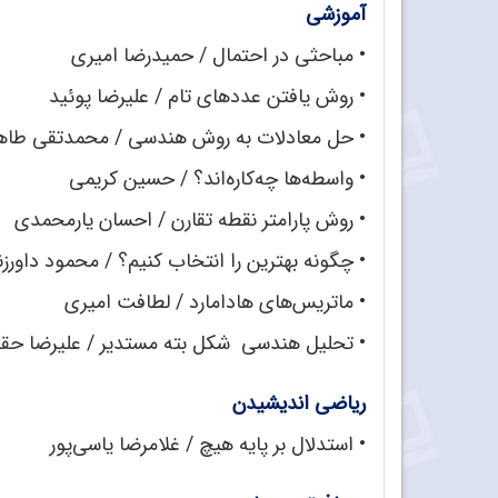
آموزشی
• مباحثی در احتمال / حمیدرضا امیری
• روش یافتن عددهای تام / علیرضا پوئید
• حل معادلات به روش هندسی / محمدتقی طاه
• واسطه‌ها چه‌کاره‌اند؟ / حسین کریمی
• روش پارامتر نقطه تقارن / احسان یارمحمدی
• چگونه بهترین را انتخاب کنیم؟ / محمود داورز
• ماتریس‌های هادامارد / لطافت امیری
• تحلیل هندسی شکل بته مستدیر / علیرضا حقی
ریاضی اندیشیدن
• استدلال بر پایه هیچ / غلامرضا یاسی‌پور