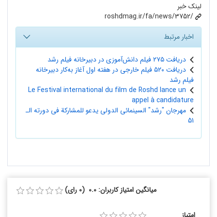
لینک خبر
roshdmag.ir/fa/news/3752/
اخبار مرتبط
دریافت ۲۷۵ فیلم دانش‌آموزی در دبیرخانه فیلم رشد
دریافت ۵۲۰ فیلم خارجی در هفته اول آغاز به‌کار دبیرخانه
فیلم رشد
Le Festival international du film de Roshd lance un
appel à candidature
مهرجان "رشد" السینمائی الدولی یدعو للمشارکة فی دورته الـ
51
میانگین امتیاز کاربران: 0.0 (0 رای)
امتیاز