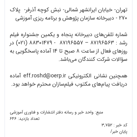
تهران- خیابان ایرانشهر شمالی- نبش کوچه آذرفر- پلاک
270 - دبیرخانه سازمان پژوهش و برنامه ریزی آموزشی
شماره تلفن‌های دبیرخانه پنجاه و یکمین جشنواره فیلم
رشد : 87196563 – 87196557 - 88301479 (021) در
روزهای فعال از ساعت 8 صبح تا 14 آماده پاسخگویی به
سؤالات شرکت کنندگان می‌باشد.
همچنین نشانی الکترونیکی eff.roshd@oerp.ir آماده
دریافت پیام‌های مکتوب فیلم‌سازان محترم ‌خواهد بود.
منبع: واحد خبر و رسانه دفتر انتشارات و فناوری آموزشی
تعداد بازدید:
۶۴۶
کد خبر :
۳,۷۵۲
پایان خبر/