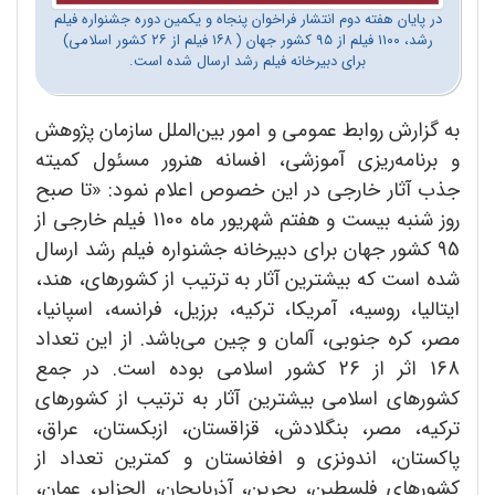
در پایان هفته دوم انتشار فراخوان پنجاه و یکمین دوره جشنواره فیلم
رشد، ۱۱۰۰ فیلم از ۹۵ کشور جهان ( ۱۶۸ فیلم از ۲۶ کشور اسلامی)
برای دبیرخانه فیلم رشد ارسال شده است.
به گزارش روابط عمومی و امور بین‌الملل سازمان پژوهش
و برنامه‌ریزی آموزشی، افسانه هنرور مسئول کمیته
جذب آثار خارجی در این خصوص اعلام نمود: «تا صبح
روز ‌شنبه بیست و هفتم شهریور ماه 1100 فیلم خارجی از
95 کشور جهان برای دبیرخانه جشنواره فیلم رشد ارسال
شده است که بیشترین آثار به ترتیب از کشورهای، هند،
ایتالیا، روسیه، آمریکا، ترکیه، برزیل، فرانسه، اسپانیا،
مصر، کره جنوبی، آلمان و چین می‌باشد. از این تعداد
168 اثر از 26 کشور اسلامی بوده است. در جمع
کشورهای اسلامی بیشترین آثار به ترتیب از کشورهای
ترکیه، مصر، بنگلادش، قزاقستان، ازبکستان، عراق،
پاکستان، اندونزی و افغانستان و کمترین تعداد از
کشورهای فلسطین، بحرین، آذربایجان، الجزایر، عمان،