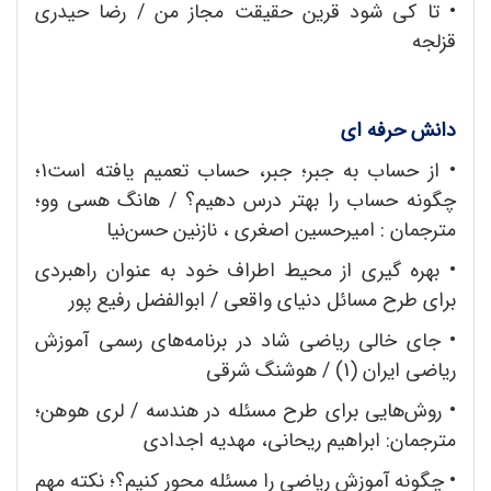
• تا کی شود قرین حقیقت مجاز من / رضا حیدری
قزلجه
دانش حرفه ای
•
از حساب به جبر؛ جبر، حساب تعمیم‌ یافته است1؛
چگونه حساب را بهتر درس دهیم؟ / هانگ هسی وو؛
مترجمان : امیرحسین اصغری ، نازنین حسن‌نیا
•
بهره گیری از محیط اطراف خود به عنوان راهبردی
برای طرح مسائل دنیای واقعی / ابوالفضل رفیع‌ پور
•
جای خالی ریاضی شاد در برنامه‌های رسمی آموزش
ریاضی ایران (1) / هوشنگ شرقی
•
روش‌هایی برای طرح مسئله در هندسه / لری هوهن؛
مترجمان: ابراهیم ریحانی، مهدیه اجدادی
•
چگونه آموزش ریاضی را مسئله محور کنیم؟؛ نکته مهم