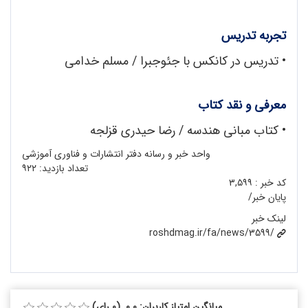
تجربه تدریس
•
تدریس در کانکس با جئوجبرا / مسلم خدامی
معرفی و نقد کتاب
•
کتاب مبانی هندسه / رضا حیدری قزلجه
واحد خبر و رسانه دفتر انتشارات و فناوری آموزشی
تعداد بازدید:
۹۲۲
کد خبر :
۳,۵۹۹
پایان خبر/
لینک خبر
roshdmag.ir/fa/news/3599/
میانگین امتیاز کاربران: 0.0 (0 رای)