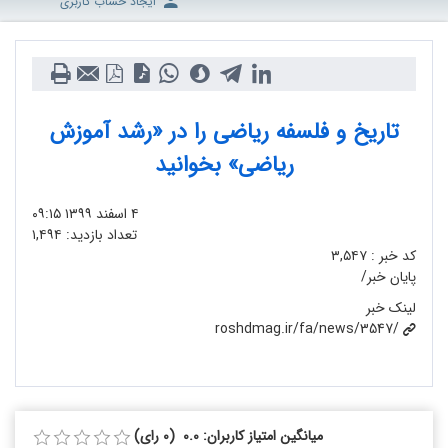
ایجاد حساب کاربری
تاریخ و فلسفه ریاضی را در «رشد آموزش
ریاضی» بخوانید
۴ اسفند ۱۳۹۹
۰۹:۱۵
تعداد بازدید:
۱,۴۹۴
کد خبر :
۳,۵۴۷
پایان خبر/
لینک خبر
roshdmag.ir/fa/news/3547/
میانگین امتیاز کاربران: 0.0 (0 رای)