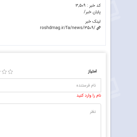
کد خبر :
۳,۵۰۹
پایان خبر/
لینک خبر
roshdmag.ir/fa/news/3509/
امتیاز
نام را وارد کنید