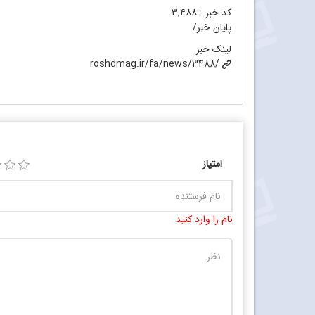
کد خبر :
۳,۴۸۸
پایان خبر/
لینک خبر
roshdmag.ir/fa/news/3488/
امتیاز
نام را وارد کنید