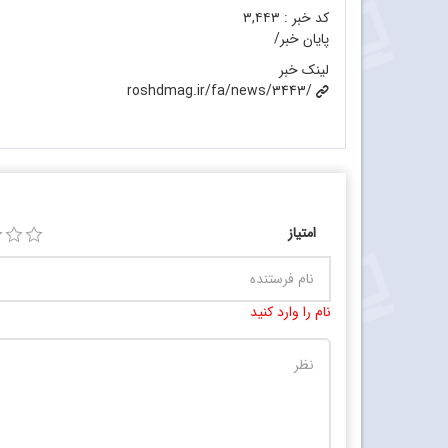
کد خبر :
۳,۴۴۳
پایان خبر/
لینک خبر
roshdmag.ir/fa/news/3443/
امتیاز
نام را وارد کنید