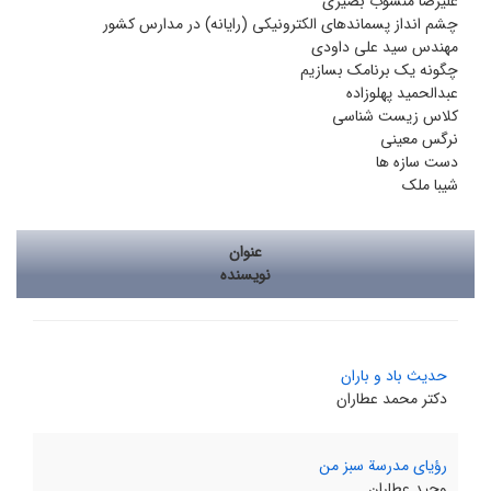
علیرضا منسوب بصیری
چشم انداز پسماندهای الکترونیکی (رایانه) در مدارس کشور
مهندس سید علی داودی
چگونه یک برنامک بسازیم
عبدالحمید پهلوزاده
کلاس زیست شناسی
نرگس معینی
دست سازه ها
شیبا ملک
عنوان
نویسنده
حدیث باد و باران
دکتر محمد عطاران
رؤیای مدرسة سبز من
وحید عطاران