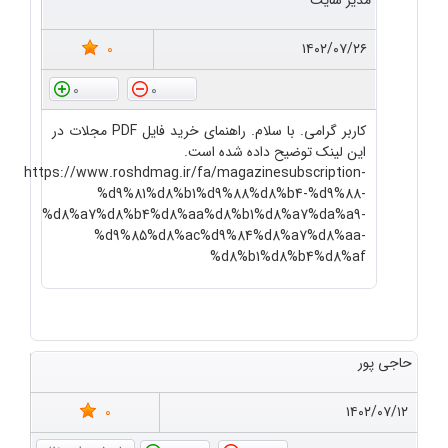
مدیر سایت
0
۱۴۰۲/۰۷/۲۶
0
0
کاربر گرامی. با سلام. راهنمای خرید فایل PDF مجلات در
این لینک توضیح داده شده است.
https://www.roshdmag.ir/fa/magazinesubscription-
%d9%81%d8%b1%d9%88%d8%b4-%d9%88-
%d8%a7%d8%b4%d8%aa%d8%b1%d8%a7%da%a9-
%d9%85%d8%ac%d9%84%d8%a7%d8%aa-
%d8%b1%d8%b4%d8%af
حاجی پور
0
۱۴۰۲/۰۷/۱۲