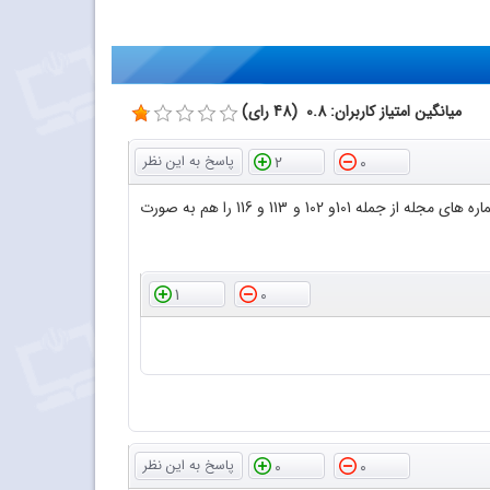
میانگین امتیاز کاربران: 0.8 (48 رای)
2
0
با سلام و عرض احترام سپاس فراوان از اینکه فایل پی دی اف مجلات رشد آموزش شیمی را در اختیار دوستداران قرار داده اید لطفا بعضی از شماره های مجله از جمله 101و 102 و 113 و 116 را هم به صورت
1
0
0
0