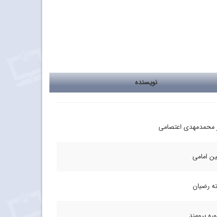
نویسنده
 محمدمهدی اعتصامی
 امامی
ه رضیان
ره برومند