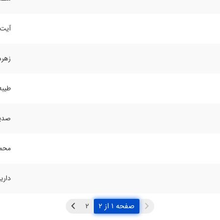
آیت‌
زهره
طیبه
صدیق
محم
داری
صفحه ۱ از ۲