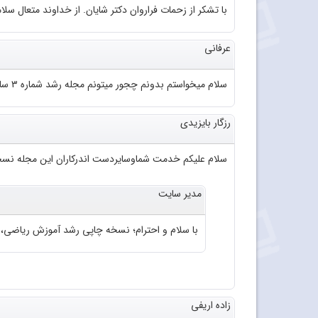
با تشکر از زحمات فراروان دکتر شایان. از خداوند متعال سلا
عرفانی
سلام میخواستم بدونم چجور میتونم مجله رشد شماره ۳ سال ۹۲ رو به صورت pdfدانلود کنم؟
رزگار بایزیدی
سلام علیکم خدمت شماوسایردست اندرکاران این مجله نسخ
مدیر سایت
با سلام و احترام؛ نسخه چاپی رشد آموزش ریاضی، شماره ۷۱. سال ۱۳۸۲ موجود 
زاده اریفی