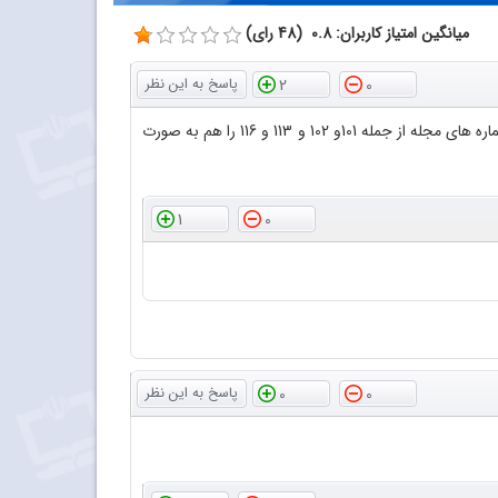
میانگین امتیاز کاربران: 0.8 (48 رای)
2
0
با سلام و عرض احترام سپاس فراوان از اینکه فایل پی دی اف مجلات رشد آموزش شیمی را در اختیار دوستداران قرار داده اید لطفا بعضی از شماره های مجله از جمله 101و 102 و 113 و 116 را هم به صورت
1
0
0
0