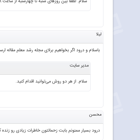
سلام. لطفا بین روزهای شنبه تا چهارشنبه از ساعت 8 تا 13 با واحد پشتیبانی تماس بگیرید. شماره واحد پشتیبانی: 88490108
لیلا
باسلام و درود اگر بخواهیم برلای مجله رشد معلم مقاله ارس
مدیر سایت
سلام. از هر دو روش می‌توانید اقدام کنید.
محسن
درود بسیار ممنونم بابت زحماتتون خاطرات زیادی رو زنده ک