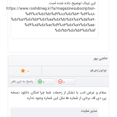
این لینک توضیح داده شده است.
https://www.roshdmag.ir/fa/magazinesubscription-
%d9%81%d8%b1%d9%88%d8%b4-%d9%88-
%d8%a7%d8%b4%d8%aa%d8%b1%d8%a7%da%a9-
%d9%85%d8%ac%d9%84%d8%a7%d8%aa-
%d8%b1%d8%b4%d8%af
حاجی پور
0
۱۴۰۲/۰۷/۱۲
0
0
سلام و عرض ادب با تشکر از زحمات شما چرا امکان دانلود نسخه
پی دی اف برخی از شماره ها مثل این شماره وجود نداره
مدیر سایت