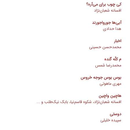
کی چوب برای می‌آره؟
افسانه شعبان‌نژاد
آبی‌ها جورواجورند
هدا حدادی
اخبار
محمدحسن حسینی
م کلّه گنده
محمدرضا شمس
بوس بوس جوجه خروس
مهری ماهوتی
هاچین واچین
افسانه شعبان‌نژاد، شکوه قاسم‌نیا، بابک نیک‌طلب و ...
دوستی
سپیده خلیلی