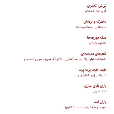
نی‌نی انجیری
فروزنده خداجو
دخترک و بره‌اش
مصطفی رحماندوست
صف مورچه‌ها
طاهره خردور
شعرهای مدرسه‌ای
افسانه‌شعبان‌نژاد، مریم کشایی، شکوه قاسم‌نیا، مریم اسلامی
خِرت خِرت پِرت پِرت
علی‌اکبر زین‌العابدین
بازی بازی نبازی
لاله ضیایی
باران آمد
سوسن طاقدیس، ناصر کشاورز