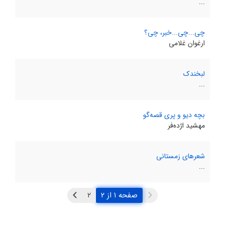
...
چی‌...چی‌...خبر، چی؟
ارغوان غلامی
لبخندک
...
بچه دیو و پری قصه‌گو
مهشید اژده‌فر
شعرهای زمستانی
...
صفحه ۱ از ۲