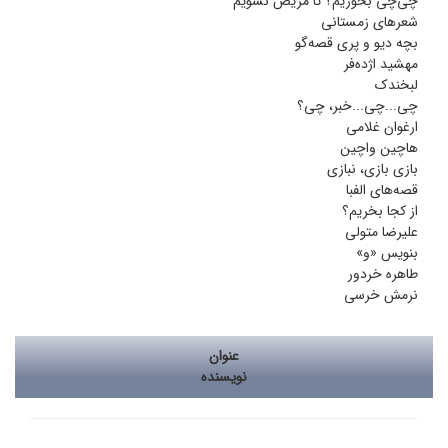
چی‌چی بخوریم؟ تا مریض نشویم
شعرهای زمستانی
بچه دیو و پری قصه‌گو
مهشید اژده‌فر
لبخندک
چی‌...چی‌...خبر، چی؟
ارغوان غلامی
هاچین واچین
بازی بازی، نبازی
قصه‌های الفبا
از کجا بخریم؟
علیرضا متولی
بنویس «و»
طاهره خردور
نرمش خرسی
عنوان
نویسنده