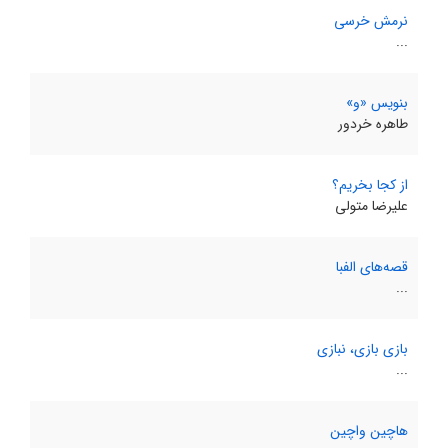
نرمش خرسی
...
بنویس «و»
طاهره خردور
از کجا بخریم؟
علیرضا متولی
قصه‌های الفبا
...
بازی بازی، نبازی
...
هاچین واچین