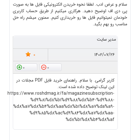
سلام و عرض ادب. لطفا نحوه خریدن الکترونیکی فایل ها به صورت
پی دی اف اوضیح دهید. هرکاری میکنیم از طریق حساب کاربری
خودمان نمیتوانیم فایل ها رو خریداری کنیم. ممنون میشم راه حل
مناسب رو بهم بگید.
مدیر سایت
0
۱۴۰۲/۰۷/۲۶
0
0
کاربر گرامی. با سلام. راهنمای خرید فایل PDF مجلات در
این لینک توضیح داده شده است.
https://www.roshdmag.ir/fa/magazinesubscription-
%d9%81%d8%b1%d9%88%d8%b4-%d9%88-
%d8%a7%d8%b4%d8%aa%d8%b1%d8%a7%da%a9-
%d9%85%d8%ac%d9%84%d8%a7%d8%aa-
%d8%b1%d8%b4%d8%af