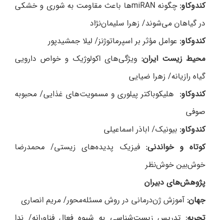
کندوکاو:
چگونه miRANها باعث مقاومت به شوری و خشکی
در گیاهان می‌شوند/ زهرا سلیمان‌نژاد
کندوکاو:
عوامل مؤثر بر اسپرماتوژنز/ لیلا جمشید‌پور
محیط زیست ایران:
ویژگی‌های اکولوژیک و خواص دارویی
گیاه رازیانه/ زهرا ضیایی
کندوکاو:
هلیکوباکتر پیلوری و مسمویت‌های غذایی/ محبوبه
صوفی
کندوکاو:
بیونیک/ اباذر اسماعیلی
کوتاه و خواندنی:
فیزیک پدیده‌های زیستی/ محمدرضا
خوش‌بین خوش‌نظر
پژوهش‌های دبیران
جهان:
آموزش ژن‌درمانی در روش مسئله‌محور/ مریم انصاری
تجربه:
تدریس زیست‌شناسی به شیوه فعال فناورانه/ ندا