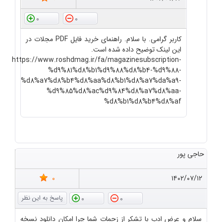
0
0
کاربر گرامی. با سلام. راهنمای خرید فایل PDF مجلات در
این لینک توضیح داده شده است.
https://www.roshdmag.ir/fa/magazinesubscription-
%d9%81%d8%b1%d9%88%d8%b4-%d9%88-
%d8%a7%d8%b4%d8%aa%d8%b1%d8%a7%da%a9-
%d9%85%d8%ac%d9%84%d8%a7%d8%aa-
%d8%b1%d8%b4%d8%af
حاجی پور
0
۱۴۰۲/۰۷/۱۲
0
0
سلام و عرض ادب با تشکر از زحمات شما چرا امکان دانلود نسخه