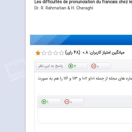
Les difficultès de pronunciation du francais chez 
Dr. R. Rahmatian & H. Cheraghi
میانگین امتیاز کاربران: 0.8 (48 رای)
2
0
با سلام و عرض احترام سپاس فراوان از اینکه فایل پی دی اف مجلات رشد آموزش شیمی را در اختیار دوستداران قرار داده اید لطفا بعضی از شماره های مجله از جمله 101و 102 و 113 و 116 را هم به صورت
1
0