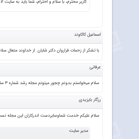
کاربر محترم، با سلام و احترام، شما باید به سایت roshd.ir مراجعه فرمایید.
اسماعیل کاکاوند
با تشکر از زحمات فراروان دکتر شایان. از خداوند متعال سلا
عرفانی
سلام میخواستم بدونم چجور میتونم مجله رشد شماره ۳ سال ۹۲ رو به صورت pdfدانلود کنم؟
رزگار بایزیدی
سلام علیکم خدمت شماوسایردست اندرکاران این مجله نسخ
مدیر سایت