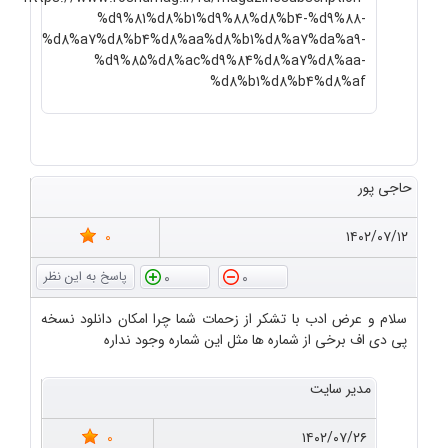
%d9%81%d8%b1%d9%88%d8%b4-%d9%88-
%d8%a7%d8%b4%d8%aa%d8%b1%d8%a7%da%a9-
%d9%85%d8%ac%d9%84%d8%a7%d8%aa-
%d8%b1%d8%b4%d8%af
حاجی پور
0
۱۴۰۲/۰۷/۱۲
0
0
سلام و عرض ادب با تشکر از زحمات شما چرا امکان دانلود نسخه
پی دی اف برخی از شماره ها مثل این شماره وجود نداره
مدیر سایت
0
۱۴۰۲/۰۷/۲۶