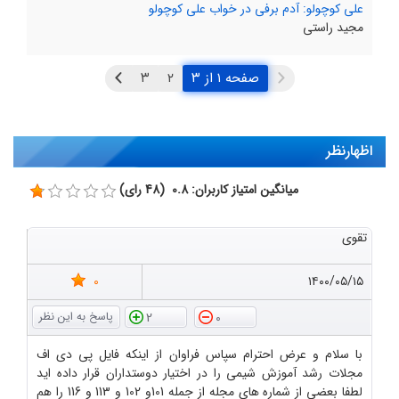
علی کوچولو: آدم برفی در خواب علی‌ کوچولو
مجید راستی
صفحه ۱ از ۳
اظهارنظر
میانگین امتیاز کاربران: 0.8 (48 رای)
تقوی
0
۱۴۰۰/۰۵/۱۵
2
0
با سلام و عرض احترام سپاس فراوان از اینکه فایل پی دی اف
مجلات رشد آموزش شیمی را در اختیار دوستداران قرار داده اید
لطفا بعضی از شماره های مجله از جمله 101و 102 و 113 و 116 را هم