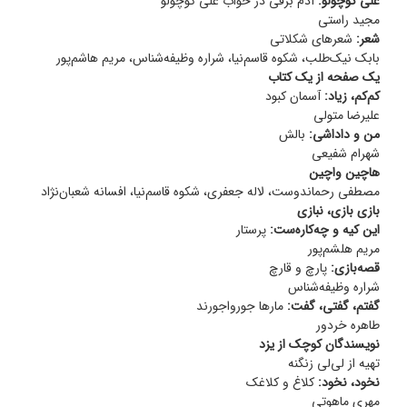
علی کوچولو:
آدم برفی در خواب علی‌ کوچولو
مجید راستی
شعر:
شعرهای شکلاتی
بابک نیک‌طلب، شکوه قاسم‌نیا، شراره وظیفه‌شناس، مریم هاشم‌پور
یک صفحه از یک کتاب
کم‌کم، زیاد:
آسمان کبود
علیرضا متولی
من و داداشی:
بالش
شهرام شفیعی
هاچین واچین
مصطفی رحماندوست، لاله جعفری، شکوه قاسم‌نیا، افسانه شعبان‌نژاد
بازی بازی، نبازی
این کیه و چه‌کاره‌ست:
پرستار
مریم هلشم‌پور
قصه‌بازی:
پارچ و قارچ
شراره وظیفه‌شناس
گفتم، گفتی، گفت:
مارها جورواجورند
طاهره خردور
نویسندگان کوچک از یزد
تهیه از لی‌لی زنگنه
نخود، نخود:
کلاغ و کلاغک
مهری ماهوتی