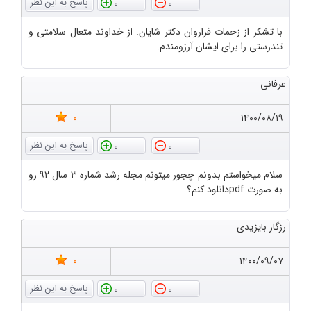
0
0
با تشکر از زحمات فراروان دکتر شایان. از خداوند متعال سلامتی و
تندرستی را برای ایشان آرزومندم.
عرفانی
0
۱۴۰۰/۰۸/۱۹
0
0
سلام میخواستم بدونم چجور میتونم مجله رشد شماره ۳ سال ۹۲ رو
به صورت pdfدانلود کنم؟
رزگار بایزیدی
0
۱۴۰۰/۰۹/۰۷
0
0