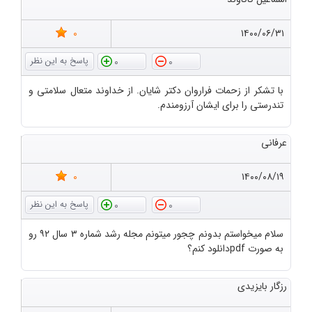
0
۱۴۰۰/۰۶/۳۱
0
0
با تشکر از زحمات فراروان دکتر شایان. از خداوند متعال سلامتی و
تندرستی را برای ایشان آرزومندم.
عرفانی
0
۱۴۰۰/۰۸/۱۹
0
0
سلام میخواستم بدونم چجور میتونم مجله رشد شماره ۳ سال ۹۲ رو
به صورت pdfدانلود کنم؟
رزگار بایزیدی