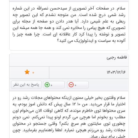
سلام. در صفحات آخر تصویری از سیدحسن نصرالله در این شماره
رشد شمی درج شده است. من متوجه نشدم که این تصویر چه
ربطی به علم شیمی دارد. آیا هدر دادن دو صفحه از مجله برای
تصویری که هیچ پیامی را مخابره نمی کند و همه جا همه میشه این
تصویر و نوشته را پیدا کرد کار عاقلانه ای است. چرا همه چیز را
آلوده به سیاست و ایدئولوژیک می کنید؟
فاطمه رجبی
0
۱۴۰۳/۱۲/۱۶
0
0
سلام وقتتون بخیر خیلی ممنون ازینکه محتواهای مجلات رشد رو در
اختیار ما قرار می‌دید. من ۱۰ ۱۲ سال پیش که دانش اموز بودم، یه
سری محتواها توی خاطرم مونده، که کاهی اوقات الان می‌خوام اون
مطلب رو بخونم اما هرچی می گردم اونو پیدا نمی‌کنم. نمی دونم
چطوری توی سایتتون هم سرچ بکنم؟ وقتی جستجو در محتوای
مجلات رشد رو می‌زنم هیچی نمیاره. لطفا راهنماییم بفرمایید. چون
خیلی برام پیش میاد.