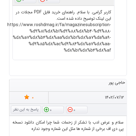
کاربر گرامی. با سلام. راهنمای خرید فایل PDF مجلات در
این لینک توضیح داده شده است.
https://www.roshdmag.ir/fa/magazinesubscription-
%d9%81%d8%b1%d9%88%d8%b4-%d9%88-
%d8%a7%d8%b4%d8%aa%d8%b1%d8%a7%da%a9-
%d9%85%d8%ac%d9%84%d8%a7%d8%aa-
%d8%b1%d8%b4%d8%af
حاجی پور
0
۱۴۰۲/۰۷/۱۲
0
0
سلام و عرض ادب با تشکر از زحمات شما چرا امکان دانلود نسخه
پی دی اف برخی از شماره ها مثل این شماره وجود نداره