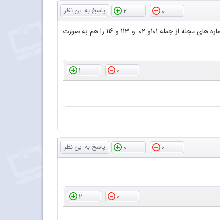
2
0
با سلام و عرض احترام سپاس فراوان از اینکه فایل پی دی اف مجلات رشد آموزش شیمی را در اختیار دوستداران قرار داده اید لطفا بعضی از شماره های مجله از جمله 101و 102 و 113 و 116 را هم به صورت
1
0
0
0
3
0