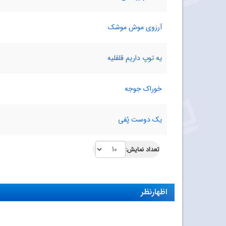
آرزوی موش موشک
یه توپ داریم قلقلیه
خوراک جوجه
یک دوست پُفی
تعداد نمایش:
اظهارنظر