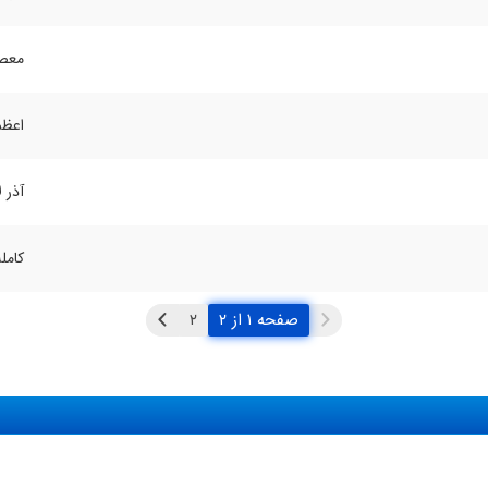
معصو
اعظم
آذر 
کامله
صفحه ۱ از ۲