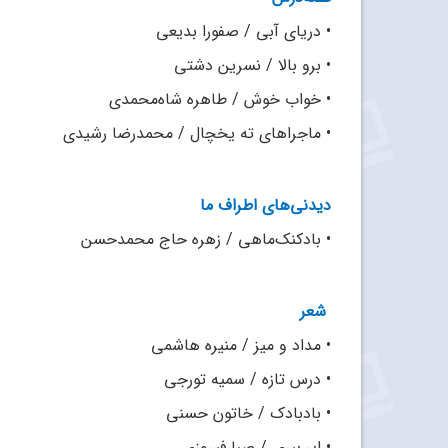
•
دریای آبی / صفورا بدیعی
•
برو بالا / نسرین دشتی
•
خواب خوش / طاهره شاه‌محمدی
•
ماجراهای ته یخچال / محمدرضا رشیدی
دیدنی‌های اطراف ما
•
بادکنک‌ماهی / زهره حاج‌ محمدحسن
شعر
•
مداد و میز / منیره هاشمی
•
درس تازه / سمیه تورجی
•
بادبادک / خاتون حسنی
•
ابر ببری / صبا فیروزی