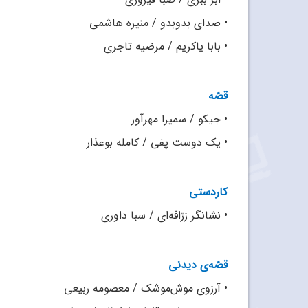
•
صدای بدو‌بدو / منیره هاشمی
•
بابا یاکریم / مرضیه تاجری
قصّه
•
جیکو / سمیرا مهرآور
•
یک دوست پفی / کامله بوعذار
کاردستی
•
نشانگر زرّافه‌ای / سبا داوری
قصّه‌ی دیدنی
•
آرزوی موش‌موشک / معصومه ربیعی