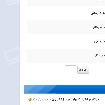
مه ربیعی
 لاریجانی
لاریجانی
 بوعذار
میانگین امتیاز کاربران: 0.8 (48 رای)