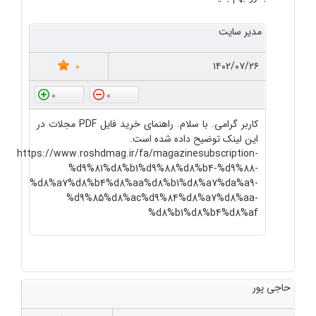
مدیر سایت
0
۱۴۰۲/۰۷/۲۶
0
0
کاربر گرامی. با سلام. راهنمای خرید فایل PDF مجلات در
این لینک توضیح داده شده است.
https://www.roshdmag.ir/fa/magazinesubscription-
%d9%81%d8%b1%d9%88%d8%b4-%d9%88-
%d8%a7%d8%b4%d8%aa%d8%b1%d8%a7%da%a9-
%d9%85%d8%ac%d9%84%d8%a7%d8%aa-
%d8%b1%d8%b4%d8%af
حاجی پور