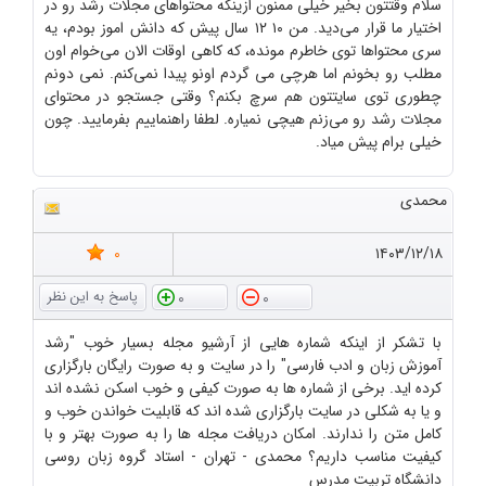
سلام وقتتون بخیر خیلی ممنون ازینکه محتواهای مجلات رشد رو در
اختیار ما قرار می‌دید. من ۱۰ ۱۲ سال پیش که دانش اموز بودم، یه
سری محتواها توی خاطرم مونده، که کاهی اوقات الان می‌خوام اون
مطلب رو بخونم اما هرچی می گردم اونو پیدا نمی‌کنم. نمی دونم
چطوری توی سایتتون هم سرچ بکنم؟ وقتی جستجو در محتوای
مجلات رشد رو می‌زنم هیچی نمیاره. لطفا راهنماییم بفرمایید. چون
خیلی برام پیش میاد.
محمدی
0
۱۴۰۳/۱۲/۱۸
0
0
با تشکر از اینکه شماره هایی از آرشیو مجله بسیار خوب "رشد
آموزش زبان و ادب فارسی" را در سایت و به صورت رایگان بارگزاری
کرده اید. برخی از شماره ها به صورت کیفی و خوب اسکن نشده اند
و یا به شکلی در سایت بارگزاری شده اند که قابلیت خواندن خوب و
کامل متن را ندارند. امکان دریافت مجله ها را به صورت بهتر و با
کیفیت مناسب داریم؟ محمدی - تهران - استاد گروه زبان روسی
دانشگاه تربیت مدرس