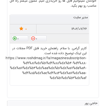
خودمان نمیتوانیم فایل ها رو خریداری کنیم. ممنون میشم راه حل
مناسب رو بهم بگید.
مدیر سایت
0
۱۴۰۲/۰۷/۲۶
0
0
کاربر گرامی. با سلام. راهنمای خرید فایل PDF مجلات در
این لینک توضیح داده شده است.
https://www.roshdmag.ir/fa/magazinesubscription-
%d9%81%d8%b1%d9%88%d8%b4-%d9%88-
%d8%a7%d8%b4%d8%aa%d8%b1%d8%a7%da%a9-
%d9%85%d8%ac%d9%84%d8%a7%d8%aa-
%d8%b1%d8%b4%d8%af
حاجی پور