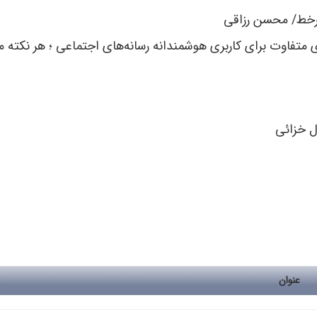
ل خزائی
عنوان