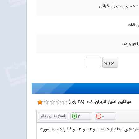
 حسینی ، بتول خزائی
ن قنات
 فیروزمند
میانگین امتیاز کاربران: 0.8 (48 رای)
2
0
با سلام و عرض احترام سپاس فراوان از اینکه فایل پی دی اف مجلات رشد آموزش شیمی را در اختیار دوستداران قرار داده اید لطفا بعضی از شماره های مجله از جمله 101و 102 و 113 و 116 را هم به صورت