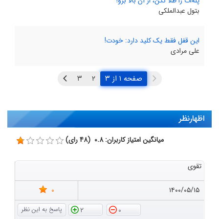
پله‌ات را طلا نکن، از آن بالا برو!
بتول عبدالملکی
این قفل فقط یک کلید دارد: خودت!
علی مرادی
صفحه ۱ از ۳
اظهارنظر
میانگین امتیاز کاربران: 0.8 (48 رای)
تقوی
0
۱۴۰۰/۰۵/۱۵
2
0