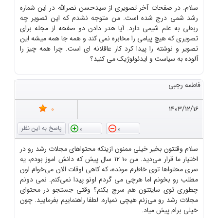
سلام. در صفحات آخر تصویری از سیدحسن نصرالله در این شماره
رشد شمی درج شده است. من متوجه نشدم که این تصویر چه
ربطی به علم شیمی دارد. آیا هدر دادن دو صفحه از مجله برای
تصویری که هیچ پیامی را مخابره نمی کند و همه جا همه میشه این
تصویر و نوشته را پیدا کرد کار عاقلانه ای است. چرا همه چیز را
آلوده به سیاست و ایدئولوژیک می کنید؟
فاطمه رجبی
0
۱۴۰۳/۱۲/۱۶
0
0
سلام وقتتون بخیر خیلی ممنون ازینکه محتواهای مجلات رشد رو در
اختیار ما قرار می‌دید. من ۱۰ ۱۲ سال پیش که دانش اموز بودم، یه
سری محتواها توی خاطرم مونده، که کاهی اوقات الان می‌خوام اون
مطلب رو بخونم اما هرچی می گردم اونو پیدا نمی‌کنم. نمی دونم
چطوری توی سایتتون هم سرچ بکنم؟ وقتی جستجو در محتوای
مجلات رشد رو می‌زنم هیچی نمیاره. لطفا راهنماییم بفرمایید. چون
خیلی برام پیش میاد.