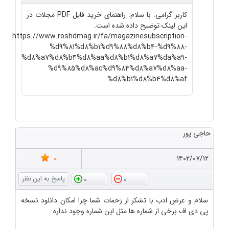
کاربر گرامی. با سلام. راهنمای خرید فایل PDF مجلات در
این لینک توضیح داده شده است.
https://www.roshdmag.ir/fa/magazinesubscription-
%d9%81%d8%b1%d9%88%d8%b4-%d9%88-
%d8%a7%d8%b4%d8%aa%d8%b1%d8%a7%da%a9-
%d9%85%d8%ac%d9%84%d8%a7%d8%aa-
%d8%b1%d8%b4%d8%af
حاجی پور
0
۱۴۰۲/۰۷/۱۲
0
0
سلام و عرض ادب با تشکر از زحمات شما چرا امکان دانلود نسخه
پی دی اف برخی از شماره ها مثل این شماره وجود نداره