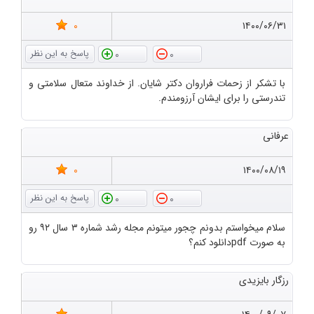
0
۱۴۰۰/۰۶/۳۱
0
0
با تشکر از زحمات فراروان دکتر شایان. از خداوند متعال سلامتی و
تندرستی را برای ایشان آرزومندم.
عرفانی
0
۱۴۰۰/۰۸/۱۹
0
0
سلام میخواستم بدونم چجور میتونم مجله رشد شماره ۳ سال ۹۲ رو
به صورت pdfدانلود کنم؟
رزگار بایزیدی