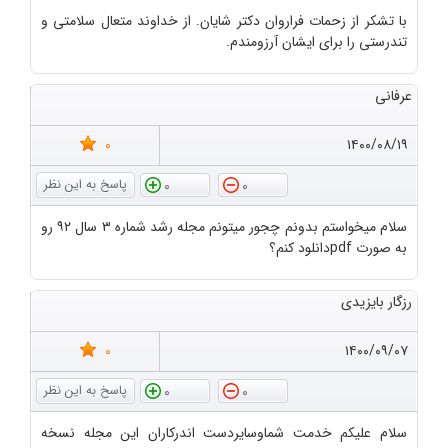
با تشکر از زحمات فراروان دکتر شایان. از خداوند متعال سلامتی و
تندرستی را برای ایشان آرزومندم.
عرفانی
0
۱۴۰۰/۰۸/۱۹
0
0
سلام میخواستم بدونم چجور میتونم مجله رشد شماره ۳ سال ۹۲ رو
به صورت pdfدانلود کنم؟
رزگار بایزیدی
0
۱۴۰۰/۰۹/۰۷
0
0
سلام علیکم خدمت شماوسایردست اندرکاران این مجله نسخه