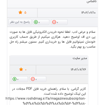
ناشناس
5
۱۴۰۲/۰۷/۱۰
0
0
سلام و عرض ادب. لطفا نحوه خریدن الکترونیکی فایل ها به صورت
پی دی اف اوضیح دهید. هرکاری میکنیم از طریق حساب کاربری
خودمان نمیتوانیم فایل ها رو خریداری کنیم. ممنون میشم راه حل
مناسب رو بهم بگید.
مدیر سایت
0
۱۴۰۲/۰۷/۲۶
0
0
کاربر گرامی. با سلام. راهنمای خرید فایل PDF مجلات در
این لینک توضیح داده شده است.
https://www.roshdmag.ir/fa/magazinesubscription-
%d9%81%d8%b1%d9%88%d8%b4-%d9%88-