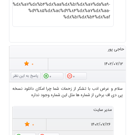
%d8%a7%d8%b4%d8%aa%d8%b1%d8%a7%da%a9-
%d9%85%d8%ac%d9%84%d8%a7%d8%aa-
%d8%b1%d8%b4%d8%af
حاجی پور
0
۱۴۰۲/۰۷/۱۲
0
0
سلام و عرض ادب با تشکر از زحمات شما چرا امکان دانلود نسخه
پی دی اف برخی از شماره ها مثل این شماره وجود نداره
مدیر سایت
0
۱۴۰۲/۰۷/۲۶