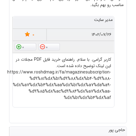
مناسب رو بهم بگید.
مدیر سایت
0
۱۴۰۲/۰۷/۲۶
0
0
کاربر گرامی. با سلام. راهنمای خرید فایل PDF مجلات در
این لینک توضیح داده شده است.
https://www.roshdmag.ir/fa/magazinesubscription-
%d9%81%d8%b1%d9%88%d8%b4-%d9%88-
%d8%a7%d8%b4%d8%aa%d8%b1%d8%a7%da%a9-
%d9%85%d8%ac%d9%84%d8%a7%d8%aa-
%d8%b1%d8%b4%d8%af
حاجی پور