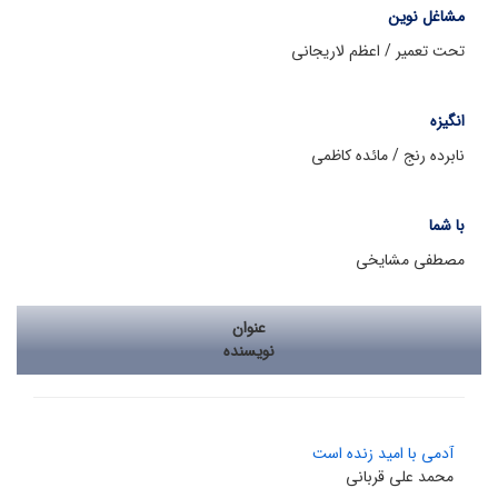
مشاغل نوین
تحت تعمیر / اعظم لاریجانی
انگیزه
نابرده رنج / مائده کاظمی
با شما
مصطفی مشایخی
عنوان
نویسنده
آدمى با امید زنده است
محمد علی قربانی