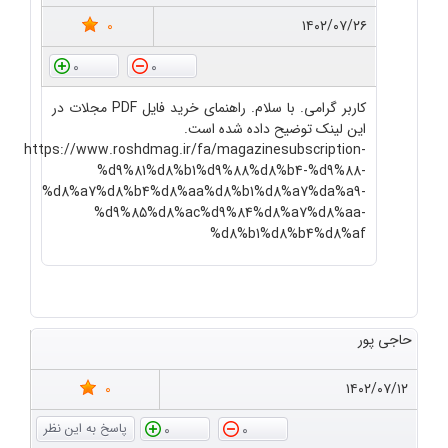
0
۱۴۰۲/۰۷/۲۶
0
0
کاربر گرامی. با سلام. راهنمای خرید فایل PDF مجلات در
این لینک توضیح داده شده است.
https://www.roshdmag.ir/fa/magazinesubscription-
%d9%81%d8%b1%d9%88%d8%b4-%d9%88-
%d8%a7%d8%b4%d8%aa%d8%b1%d8%a7%da%a9-
%d9%85%d8%ac%d9%84%d8%a7%d8%aa-
%d8%b1%d8%b4%d8%af
حاجی پور
0
۱۴۰۲/۰۷/۱۲
0
0