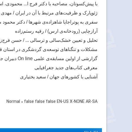
با پیش‌کسوتان، مصاحبه با دکتر فرج ا... محمودی، ا
ژئوپارک و ظرفیت‌های مرتبط با آن در ایران / مهدی 
سفری به پوتراجایا شاهزاده‌ی شهرها / دکتر محمود 
آرازچایی (رودخانه‌ی ارس) / رقیه رستم‌زاده
تحلیل و تعیین خشک‌سالی و ترسالی ... / حسن فرج‌زا
مشکلات و تنگناهای توسعه‌ی گردشگری در استان 
گزارشی از اولین مسابقه‌ی علمی
On line
دبیران جغ
معرفی کتاب‌های جدید جغرافیایی
آشنایی با کشورهای جهان / سعید بختیاری
Normal
0
false
false
false
EN-US
X-NONE
AR-SA