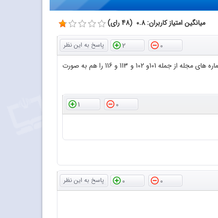
میانگین امتیاز کاربران: 0.8 (48 رای)
2
0
با سلام و عرض احترام سپاس فراوان از اینکه فایل پی دی اف مجلات رشد آموزش شیمی را در اختیار دوستداران قرار داده اید لطفا بعضی از شماره های مجله از جمله 101و 102 و 113 و 116 را هم به صورت
1
0
0
0