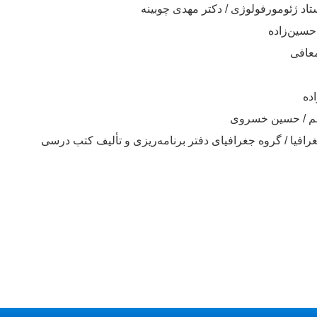
ستاد ژئومورفولوژی / دکتر مهدی چوبینه
حسین‌زاده
معافی
ده
قم / حسین خسروی
رافیا / گروه جغرافیای دفتر برنامه‌ریزی و تألیف کتب‌ درسی