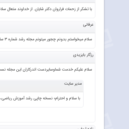
با تشکر از زحمات فراروان دکتر شایان. از خداوند متعال سلا
عرفانی
سلام میخواستم بدونم چجور میتونم مجله رشد شماره ۳ سال ۹۲ رو به صورت pdfدانلود کنم؟
رزگار بایزیدی
سلام علیکم خدمت شماوسایردست اندرکاران این مجله نسخ
مدیر سایت
با سلام و احترام؛ نسخه چاپی رشد آموزش ریاضی، شماره ۷۱. سال ۱۳۸۲ موجود 
زاده اریفی