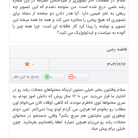
سلام. در صفحات آخر تصویری از سیدحسن نصرالله در این شماره
رشد شمی درج شده است. من متوجه نشدم که این تصویر چه
ربطی به علم شیمی دارد. آیا هدر دادن دو صفحه از مجله برای
تصویری که هیچ پیامی را مخابره نمی کند و همه جا همه میشه این
تصویر و نوشته را پیدا کرد کار عاقلانه ای است. چرا همه چیز را
آلوده به سیاست و ایدئولوژیک می کنید؟
فاطمه رجبی
0
۱۴۰۳/۱۲/۱۶
0
0
سلام وقتتون بخیر خیلی ممنون ازینکه محتواهای مجلات رشد رو در
اختیار ما قرار می‌دید. من ۱۰ ۱۲ سال پیش که دانش اموز بودم، یه
سری محتواها توی خاطرم مونده، که کاهی اوقات الان می‌خوام اون
مطلب رو بخونم اما هرچی می گردم اونو پیدا نمی‌کنم. نمی دونم
چطوری توی سایتتون هم سرچ بکنم؟ وقتی جستجو در محتوای
مجلات رشد رو می‌زنم هیچی نمیاره. لطفا راهنماییم بفرمایید. چون
خیلی برام پیش میاد.