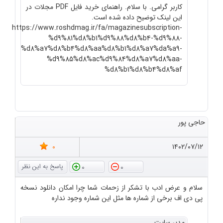
کاربر گرامی. با سلام. راهنمای خرید فایل PDF مجلات در
این لینک توضیح داده شده است.
https://www.roshdmag.ir/fa/magazinesubscription-
%d9%81%d8%b1%d9%88%d8%b4-%d9%88-
%d8%a7%d8%b4%d8%aa%d8%b1%d8%a7%da%a9-
%d9%85%d8%ac%d9%84%d8%a7%d8%aa-
%d8%b1%d8%b4%d8%af
حاجی پور
0
۱۴۰۲/۰۷/۱۲
0
0
سلام و عرض ادب با تشکر از زحمات شما چرا امکان دانلود نسخه
پی دی اف برخی از شماره ها مثل این شماره وجود نداره
مدیر سایت