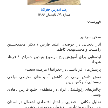
رشد آموزش جغرافیا
شماره ۷۹. تابستان ۱۳۸۶
فهرست:
سخن سردبیر
آثار یخچالی در حوضه‌ی اقلید فارس / دکتر محمدحسین
رامشت و محمدمهدی کاظمی
ایده‌هایی برای آموزش پنج موضوع بنیادین جغرافیا / فرهاد
شهداد
پرسش‌های فرادانشی در جغرافیا / مرضیه سعیدی
نقش دانش بومی در کاهش آسیب‌های محیطی نواحی
روستایی / نرگس وزین
چالش‌های ژئوپلیتیکی ایران در منطقه‌ی خلیج فارس / هادی
ویسی
تحلیل مکانی ـ فضایی ساختار اقتصادی اشتغال در استان
چهارمحال و بختیاری ... / پژمان محمدی ده‌چشمه