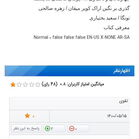
گذری بر نگین اراک کویر میقان / زهره صالحی
تونگا / سعید بختیاری
معرفی کتاب
Normal
0
false
false
false
EN-US
X-NONE
AR-SA
اظهارنظر
میانگین امتیاز کاربران: 0.8 (48 رای)
تقوی
0
۱۴۰۰/۰۵/۱۵
2
0